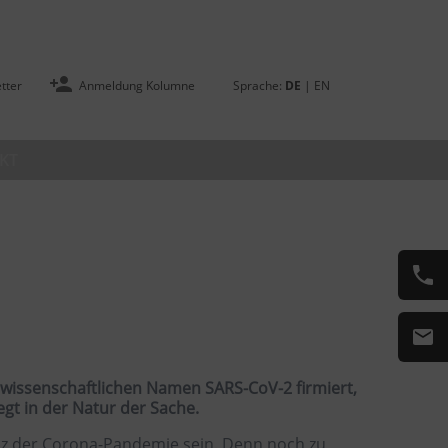
tter
Anmeldung Kolumne
Sprache:
DE
|
EN
KT
m wissenschaftlichen Namen SARS-CoV-2 firmiert,
gt in der Natur der Sache.
nz der Corona-Pandemie sein. Denn noch zu