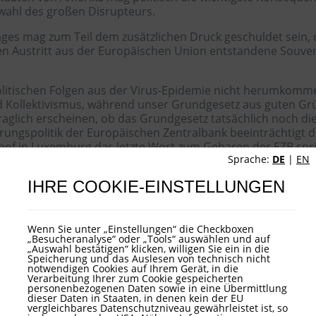
rwahl des großen Disrupteurs.
es mag zum Teil dem zusätzlichen Druck geschuldet sein,
h den Austritt aus der Europäischen Union entstandene Souv
olitischen Folgen aus der Virus-Epidemie nicht herumkomm
Kollektivismus, während unser Grundgesetz aus guten Grü
 fraglich erscheinen, ob das Grundgesetz tatsächlich noch di
rungspolitik der Europäischen Zentralbank beeinträchtigt 
of in Luxemburg das letzte Wort zum Gebaren der EZB spric
Sprache:
DE
|
EN
den letzten Jahrzehnten tendenziell gute Erfahrungen gemac
fassung besitzt.
IHRE COOKIE-EINSTELLUNGEN
o hält man in den europäischen Hauptstädten die Blaupaus
der Geldmenge und Finanzierung der Mitgliedsstaaten durch
erbuch der Finanzmärkte aufgenommen worden. Staatliche K
Wenn Sie unter „Einstellungen“ die Checkboxen
„Besucheranalyse“ oder „Tools“ auswählen und auf
uellen Nachfragekrise.
„Auswahl bestätigen“ klicken, willigen Sie ein in die
Speicherung und das Auslesen von technisch nicht
ischen Umgang mit dem Krisenverlauf. Während die Teilstil
notwendigen Cookies auf Ihrem Gerät, in die
Verarbeitung Ihrer zum Cookie gespeicherten
arkt in den darauffolgenden Monaten. Einige Börsen starte
personenbezogenen Daten sowie in eine Übermittlung
ken. Krisengewinner feiern neue Rekorde, während schwer b
dieser Daten in Staaten, in denen kein der EU
vergleichbares Datenschutzniveau gewährleistet ist, so
vestoren rasch herumgesprochen, dass der altbekannte `Fed