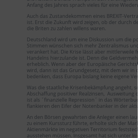
Anfang des Jahres sprach vieles für eine Wiede
Auch das Zustandekommen eines BREXIT-Vertrag
ist. Erst die Zukunft wird zeigen, ob der durc
die Briten zu zahlen willens waren.
Deutschland wird um eine Diskussion um die p
Stimmen wünschen sich mehr Zentralismus und 
verankert hat. Die Krise lässt aber mittlerweile
Handelns hierzulande ist. Denn die Geldvermeh
erheblich. Wenn aber der Europäische Gerichtsh
wird, dann ist das Grundgesetz, mit dem wir in 
bedenken, dass Europa bislang keine eigene Ver
Was die staatliche Krisenbekämpfung angeht, s
Abschaffung positiver Realzinsen, Ausweitung 
ist als ´finanzielle Repression´ in das Wört
flankieren den Eifer der Notenbanker in der akt
An den Börsen gewahrten die Anleger einen laun
zu einem Kurssturz führte, erholte sich der M
Aktienmärkte im negativen Territorium feststec
ausstehen müssen. Insgesamt hat sich unter In