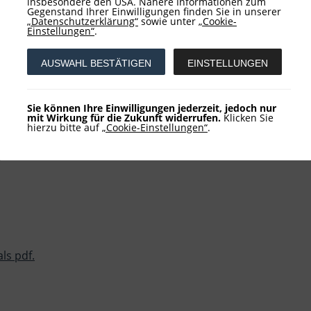
insbesondere den USA. Nähere Informationen zum
 Jahre hinaus nicht zu erkennen, dass herkömmliche Zinsanla
Gegenstand Ihrer Einwilligungen finden Sie in unserer
s zu ihrer Fälligkeit hält, der kann einen hohen Kaufkraftver
„Datenschutzerklärung“
sowie unter
„Cookie-
Einstellungen“
.
t. Ob es sich angesichts der dominanten Aktivitäten der 
AUSWAHL BESTÄTIGEN
EINSTELLUNGEN
g und durchaus nicht irrational. Dabei darf man sich von g
chen lassen. Im Grunde sind Aktienanlagen mittlerweile die
Nonplusultra, nicht zuletzt aus Risikogründen.
Sie können Ihre Einwilligungen jederzeit, jedoch nur
mit Wirkung für die Zukunft widerrufen.
Klicken Sie
hierzu bitte auf
„Cookie-Einstellungen“
.
ls pdf.