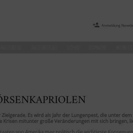
Anmeldung Newsle
TARTSEITE
AKTUELLES
LOYS
FONDS
KONTA
ÖRSENKAPRIOLEN
r Zielgerade. Es wird als Jahr der Lungenpest, die unter de
 Krisen mitunter große Veränderungen mit sich bringen, lie
taaten von Amerika mag politisch die wichtigste Konseque