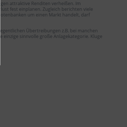
gen attraktive Renditen verheißen. Im
lust fest einplanen. Zugleich berichten viele
Notenbanken um einen Markt handelt, darf
elegentlichen Übertreibungen z.B. bei manchen
 einzige sinnvolle große Anlagekategorie. Kluge