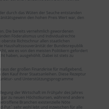
 der durch das Wüten der Seuche entstanden
eränitätsgewinn den hohen Preis Wert war, den
en. Die bereits vernehmlich gewordenen
nden Föderalismus und Individualrechte
e oberste Richtschnur allen staatlichen
die Haushaltssouveränität der Bundesrepublik
ht, wie es von den meisten Politikern gefordert
ht haben, ausgehöhlt. Dabei ist stets zu
e aus der großen Finanzkrise für maßgebend,
 den Kauf ihrer Staatsanleihen. Diese Rezeptur
onjunktur- und Unterstützungsprogramme
legung der Wirtschaft im Frühjahr des Jahres
ten gar zu neuen Höchstkursen, während andere
etroffene Branchen existenzielle Nöte
-Put´ sehr wohl lebt und inzwischen für alle