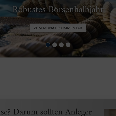
G startet neuen Innovationsfon
ZUR WEBSEITE
se? Darum sollten Anleger