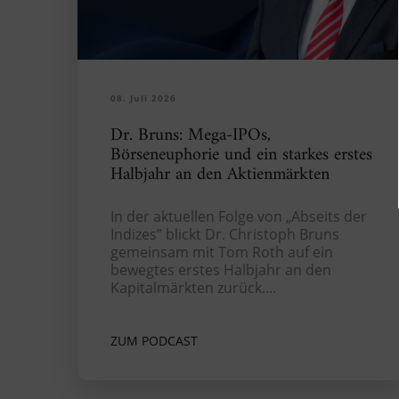
08. Juli 2026
Dr. Bruns: Mega-IPOs,
Börseneuphorie und ein starkes erstes
Halbjahr an den Aktienmärkten
In der aktuellen Folge von „Abseits der
Indizes” blickt Dr. Christoph Bruns
gemeinsam mit Tom Roth auf ein
bewegtes erstes Halbjahr an den
Kapitalmärkten zurück....
ZUM PODCAST