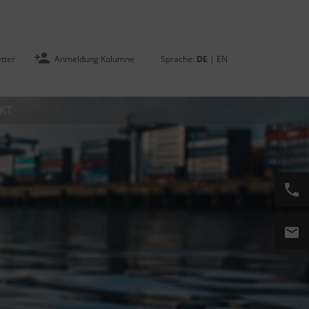
tter
Anmeldung Kolumne
Sprache:
DE
|
EN
KT
LOYS