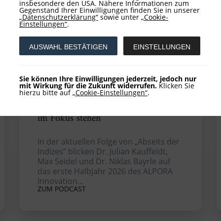
insbesondere den USA. Nähere Informationen zum
Gegenstand Ihrer Einwilligungen finden Sie in unserer
„Datenschutzerklärung“
sowie unter
„Cookie-
Einstellungen“
.
AUSWAHL BESTÄTIGEN
EINSTELLUNGEN
06. Juli 2026
Dr. Julian Kauffeldt, Max Seidl & Dr.
Sie können Ihre Einwilligungen jederzeit, jedoch nur
Niklas Bayrle: Europäische
mit Wirkung für die Zukunft widerrufen.
Klicken Sie
hierzu bitte auf
„Cookie-Einstellungen“
.
Innovation – warum Qualität,
Halbleiter und Energieinfrastruktur
im Fokus stehen
In der aktuellen Folge von „Abseits der
Indizes” blicken Dr. Julian Kauffeldt,
Max Seidel und Dr. Niklas Bayrle auf
das erste Halbjahr 2026 des ALPORA
Innovation...
ZUM PODCAST