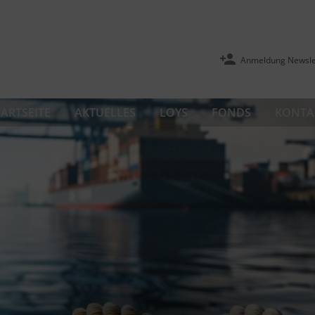
Anmeldung Newsle
TARTSEITE
AKTUELLES
LOYS
FONDS
KONTA
ovation als Werttreiber: Die 