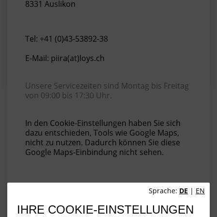
8331 Auslikon
Tel: +41 (0)43-53892-38
E-Mail: piira(at)loys.ch
Unsere Servicezeiten sind Montag bis Freitag
von 09:00 bis 17:30 Uhr.
In den Cookie-Einstellungen haben Sie sich
dazu entschieden, Tools wie Google Maps,
nicht zu nutzen. Dadurch können Sie diese
Google Maps-Einbindung nicht sehen.
Sprache:
DE
|
EN
IHRE COOKIE-EINSTELLUNGEN