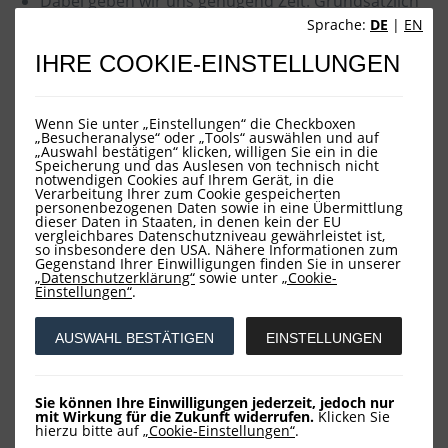
Dabei geben wir uns genügend Zeit. Grundsätzlich
begleiten wir Unternehmen, die sich in unserem
Sprache:
DE
|
EN
Analysefilter wiederfinden, langfristig. Unser Ziel ist
IHRE COOKIE-EINSTELLUNGEN
es nicht, durch aktives "Traden" Erträge zu
generieren.
Der Fokus liegt auf absoluter Wertentwicklung:
Wenn Sie unter „Einstellungen“ die Checkboxen
Wichtig ist für uns, dass bei unseren Unternehmen
„Besucheranalyse“ oder „Tools“ auswählen und auf
„Auswahl bestätigen“ klicken, willigen Sie ein in die
im Zeitverlauf eine absolute und nachhaltige
Speicherung und das Auslesen von technisch nicht
Substanzverbesserung zu beobachten ist.
notwendigen Cookies auf Ihrem Gerät, in die
Verarbeitung Ihrer zum Cookie gespeicherten
personenbezogenen Daten sowie in eine Übermittlung
Die Unterbewertung eines Unternehmens ist die
dieser Daten in Staaten, in denen kein der EU
wesentliche Voraussetzung für unsere
vergleichbares Datenschutzniveau gewährleistet ist,
so insbesondere den USA. Nähere Informationen zum
Anlageentscheidung. Aus diesem Grunde wählen
Gegenstand Ihrer Einwilligungen finden Sie in unserer
wir Aktien nicht nach einer Indexzugehörigkeit aus.
„Datenschutzerklärung“
sowie unter
„Cookie-
Einstellungen“
Wir verzichten darauf, eine fixe
.
Regionengewichtung vorzugeben. Das Prinzip der
Unterbewertung soll die Zusammensetzung
AUSWAHL BESTÄTIGEN
EINSTELLUNGEN
unseres Portfolios steuern.
Wir diversifizieren das Portfolio allerdings nach
Sie können Ihre Einwilligungen jederzeit, jedoch nur
ökonomischen Gesichtspunkten. Das heißt, wir
mit Wirkung für die Zukunft widerrufen.
Klicken Sie
wollen nicht ausschließlich Unternehmen einer
hierzu bitte auf
„Cookie-Einstellungen“
.