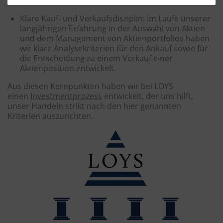
Branche im Portfolio halten.
Klare Kauf- und Verkaufsdisziplin: Im Laufe unserer
langjährigen Erfahrung in der Auswahl von Aktien
und dem Management von Aktienportfolios haben
wir klare Analysekriterien für den Ankauf sowie für
die Entscheidung zu einem Verkauf einer
Aktienposition entwickelt.
Aus diesen Kernpunkten haben wir bei LOYS
einen
Investmentprozess
entwickelt, der uns hilft,
unser Handeln strikt nach den hier genannten
Kriterien auszurichten.