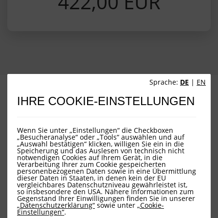
422,00 EUR
Sprache:
DE
|
EN
PORTRAIT
WERTENTWICKLUNG
PORTFOLIOSTRUKTUR
FONDSÜBERSICHT
IHRE COOKIE-EINSTELLUNGEN
Wenn Sie unter „Einstellungen“ die Checkboxen
„Besucheranalyse“ oder „Tools“ auswählen und auf
„Auswahl bestätigen“ klicken, willigen Sie ein in die
Speicherung und das Auslesen von technisch nicht
notwendigen Cookies auf Ihrem Gerät, in die
Verarbeitung Ihrer zum Cookie gespeicherten
personenbezogenen Daten sowie in eine Übermittlung
dieser Daten in Staaten, in denen kein der EU
vergleichbares Datenschutzniveau gewährleistet ist,
Downloads
so insbesondere den USA. Nähere Informationen zum
Gegenstand Ihrer Einwilligungen finden Sie in unserer
„Datenschutzerklärung“
sowie unter
„Cookie-
Einstellungen“
.