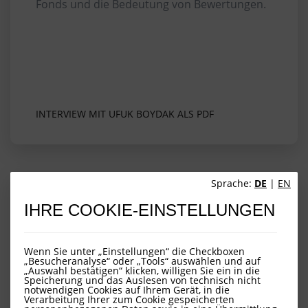
Fonds und die Bedeutung von Bewertungen.
INTERVIEW MIT UFUK BOYDAK ALS PDF
Sprache:
DE
|
EN
Gute Gründe für aktives Management
IHRE COOKIE-EINSTELLUNGEN
Viele Anleger haben sich auch 2016 für
passive Aktieninvestments entschieden. Für
Wenn Sie unter „Einstellungen“ die Checkboxen
„Besucheranalyse“ oder „Tools“ auswählen und auf
vergleichsweise geringe Kostenvorteile geben
„Auswahl bestätigen“ klicken, willigen Sie ein in die
sie damit die Chance auf eine...
Speicherung und das Auslesen von technisch nicht
notwendigen Cookies auf Ihrem Gerät, in die
Verarbeitung Ihrer zum Cookie gespeicherten