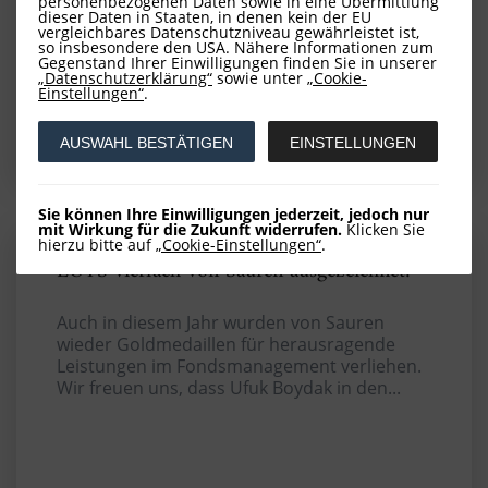
personenbezogenen Daten sowie in eine Übermittlung
dieser Daten in Staaten, in denen kein der EU
vergleichbares Datenschutzniveau gewährleistet ist,
so insbesondere den USA. Nähere Informationen zum
Gegenstand Ihrer Einwilligungen finden Sie in unserer
„Datenschutzerklärung“
sowie unter
„Cookie-
Einstellungen“
.
ADVERTORIAL IN DER TIAM
AUSWAHL BESTÄTIGEN
EINSTELLUNGEN
Sie können Ihre Einwilligungen jederzeit, jedoch nur
mit Wirkung für die Zukunft widerrufen.
Klicken Sie
hierzu bitte auf
„Cookie-Einstellungen“
.
LOYS vierfach von Sauren ausgezeichnet!
Auch in diesem Jahr wurden von Sauren
wieder Goldmedaillen für herausragende
Leistungen im Fondsmanagement verliehen.
Wir freuen uns, dass Ufuk Boydak in den...