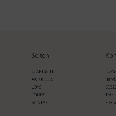
Seiten
Kon
STARTSEITE
LOYS
AKTUELLES
Barc
LOYS
60325
FONDS
Tel.:
KONTAKT
E-Mai