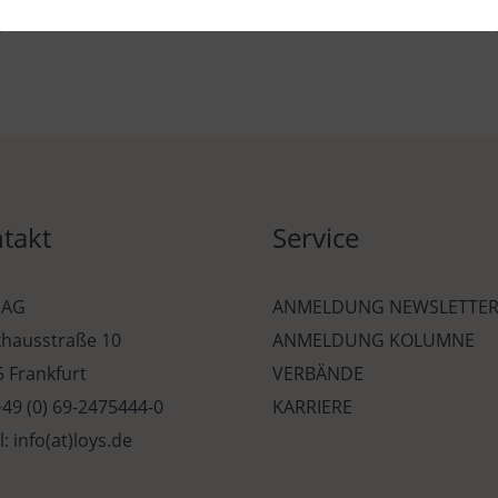
takt
Service
 AG
ANMELDUNG NEWSLETTE
khausstraße 10
ANMELDUNG KOLUMNE
 Frankfurt
VERBÄNDE
 +49 (0) 69-2475444-0
KARRIERE
l: info(at)loys.de