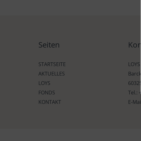
Seiten
Kon
STARTSEITE
LOYS
AKTUELLES
Barc
LOYS
60325
FONDS
Tel.:
KONTAKT
E-Mai