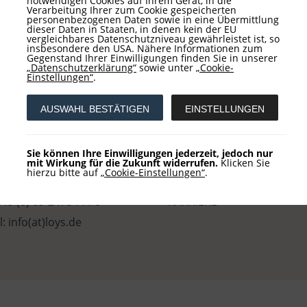
notwendigen Cookies auf Ihrem Gerät, in die
Verarbeitung Ihrer zum Cookie gespeicherten
personenbezogenen Daten sowie in eine Übermittlung
dieser Daten in Staaten, in denen kein der EU
vergleichbares Datenschutzniveau gewährleistet ist, so
insbesondere den USA. Nähere Informationen zum
Gegenstand Ihrer Einwilligungen finden Sie in unserer
„Datenschutzerklärung“
sowie unter
„Cookie-
Einstellungen“
.
takt
Service
AUSWAHL BESTÄTIGEN
EINSTELLUNGEN
 AG
ANMELDUNG NEWSLETTE
Sie können Ihre Einwilligungen jederzeit, jedoch nur
khausstraße 10
ANMELDUNG KOLUMNE
mit Wirkung für die Zukunft widerrufen.
Klicken Sie
hierzu bitte auf
„Cookie-Einstellungen“
.
 Frankfurt
VERBÄNDE
 +49 (0) 69-2475444-0
KARRIERE
l: info(at)loys.de