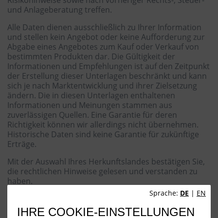
Risikohinweise sowie nach vorheriger Rechts-, Steuer-
und Anlageberatung treffen.
Alle Daten dienen ausschließlich zu Ihrer Information
und stellen kein Angebot oder keine Aufforderung zur
Abgabe eines Angebotes zum Kauf oder Verkauf von
bestimmten Produkten dar. Die Gültigkeit der
Informationen und Empfehlungen ist auf den Zeitpunkt
der Erstellung dieser Unterlagen beschränkt und kann
sich je nach Marktentwicklung und ihrer Zielsetzung
ändern. Die in diesen Unterlagen enthaltenen
Informationen und Meinungen stammen aus
zuverlässigen Quellen. Eine Garantie für deren
Richtigkeit können wir allerdings nicht übernehmen.
Historische Daten sind keine Garantie für zukünftige
Erträge.
Mit der Auswahl Ihres Herkunftslandes bestätigen Sie,
die rechtlichen Hinweise gelesen und verstanden zu
haben.
Sprache:
DE
|
EN
IHRE COOKIE-EINSTELLUNGEN