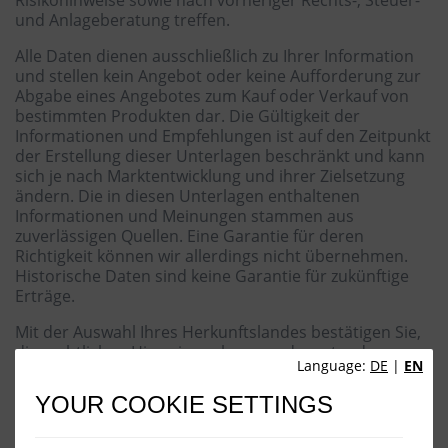
Risikohinweise sowie nach vorheriger Rechts-, Steuer-
und Anlageberatung treffen.
Alle Daten dienen ausschließlich zu Ihrer Information
und stellen kein Angebot oder keine Aufforderung zur
Abgabe eines Angebotes zum Kauf oder Verkauf von
bestimmten Produkten dar. Die Gültigkeit der
Informationen und Empfehlungen ist auf den Zeitpunkt
der Erstellung dieser Unterlagen beschränkt und kann
sich je nach Marktentwicklung und ihrer Zielsetzung
ändern. Die in diesen Unterlagen enthaltenen
Informationen und Meinungen stammen aus
zuverlässigen Quellen. Eine Garantie für deren
Richtigkeit können wir allerdings nicht übernehmen.
Historische Daten sind keine Garantie für zukünftige
Erträge.
Mit der Auswahl Ihres Herkunftslandes bestätigen Sie,
die rechtlichen Hinweise gelesen und verstanden zu
Language:
DE
|
EN
haben.
YOUR COOKIE SETTINGS