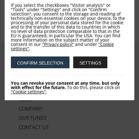
If you select the checkboxes "Visitor analysis" or
"Tools" under "Settings" and click on "Confirm
selection", you consent to the storage and reading of
technically non-essential cookies on your device, to the
processing of your personal data stored for the cookie
and to the transfer of this data to countries in which
no level of data protection comparable to that in the
EU is guaranteed, in particular the USA. You can find
more information on the subject matter of your
consent in our
"Privacy policy"
and under
"Cookie
settings"
.
CONFIRM SELECTION
SETTINGS
Sites
You can revoke your consent at any time, but only
with effect for the future.
To do this, please click on
HOME
"Cookie settings"
.
NEWS
COMPANY
OUR FUNDS
CONTACT US