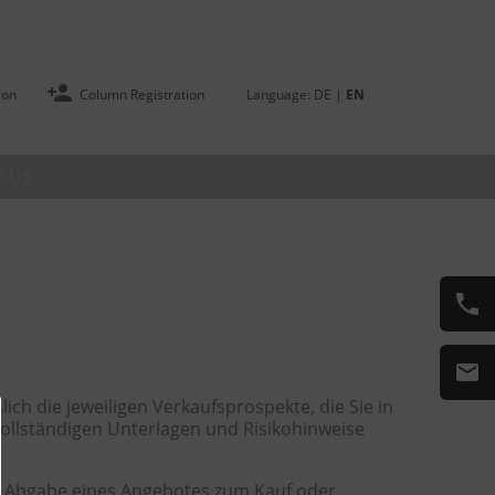
ion
Column Registration
Language:
DE
|
EN
 US
ch die jeweiligen Verkaufsprospekte, die Sie in
vollständigen Unterlagen und Risikohinweise
zur Abgabe eines Angebotes zum Kauf oder