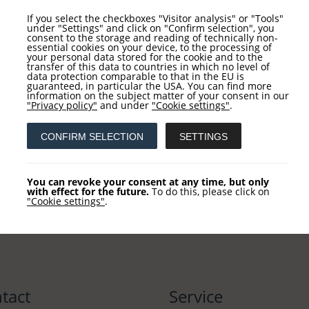
igkeit der Informationen und Empfehlungen ist auf den Zei
If you select the checkboxes "Visitor analysis" or "Tools"
lung und ihrer Zielsetzung ändern. Die in diesen Unterlag
under "Settings" and click on "Confirm selection", you
consent to the storage and reading of technically non-
ie für deren Richtigkeit können wir allerdings nicht überne
essential cookies on your device, to the processing of
your personal data stored for the cookie and to the
transfer of this data to countries in which no level of
data protection comparable to that in the EU is
en Sie, die rechtlichen Hinweise gelesen und verstanden zu
guaranteed, in particular the USA. You can find more
information on the subject matter of your consent in our
"Privacy policy"
and under
"Cookie settings"
.
CONFIRM SELECTION
SETTINGS
You can revoke your consent at any time, but only
with effect for the future.
To do this, please click on
"Cookie settings"
.
tact
Service