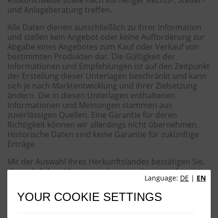
Risikohinweise sowie nach vorheriger Rechts-, Steuer-
und Anlageberatung treffen.
Alle Daten dienen ausschließlich zu Ihrer Information
und stellen kein Angebot oder keine Aufforderung zur
Abgabe eines Angebotes zum Kauf oder Verkauf von
bestimmten Produkten dar. Die Gültigkeit der
Informationen und Empfehlungen ist auf den Zeitpunkt
der Erstellung dieser Unterlagen beschränkt und kann
sich je nach Marktentwicklung und ihrer Zielsetzung
ändern. Die in diesen Unterlagen enthaltenen
Informationen und Meinungen stammen aus
zuverlässigen Quellen. Eine Garantie für deren
Richtigkeit können wir allerdings nicht übernehmen.
Historische Daten sind keine Garantie für zukünftige
Erträge.
Mit der Auswahl Ihres Herkunftslandes bestätigen Sie,
die rechtlichen Hinweise gelesen und verstanden zu
Language:
DE
|
EN
haben.
YOUR COOKIE SETTINGS