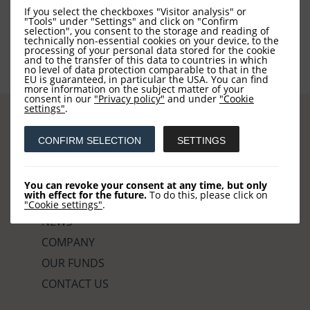
If you select the checkboxes "Visitor analysis" or
"Tools" under "Settings" and click on "Confirm
selection", you consent to the storage and reading of
technically non-essential cookies on your device, to the
processing of your personal data stored for the cookie
and to the transfer of this data to countries in which
no level of data protection comparable to that in the
EU is guaranteed, in particular the USA. You can find
more information on the subject matter of your
consent in our
"Privacy policy"
and under
"Cookie
settings"
.
CONFIRM SELECTION
SETTINGS
Sites
You can revoke your consent at any time, but only
with effect for the future.
To do this, please click on
HOME
"Cookie settings"
.
NEWS
COMPANY
OUR FUNDS
CONTACT US