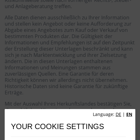
Risikohinweise sowie nach vorheriger Rechts-, Steuer-
und Anlageberatung treffen.
Alle Daten dienen ausschließlich zu Ihrer Information
und stellen kein Angebot oder keine Aufforderung zur
Abgabe eines Angebotes zum Kauf oder Verkauf von
bestimmten Produkten dar. Die Gültigkeit der
Informationen und Empfehlungen ist auf den Zeitpunkt
der Erstellung dieser Unterlagen beschränkt und kann
sich je nach Marktentwicklung und ihrer Zielsetzung
ändern. Die in diesen Unterlagen enthaltenen
Informationen und Meinungen stammen aus
zuverlässigen Quellen. Eine Garantie für deren
Richtigkeit können wir allerdings nicht übernehmen.
Historische Daten sind keine Garantie für zukünftige
Erträge.
Mit der Auswahl Ihres Herkunftslandes bestätigen Sie,
die rechtlichen Hinweise gelesen und verstanden zu
Language:
DE
|
EN
haben.
YOUR COOKIE SETTINGS