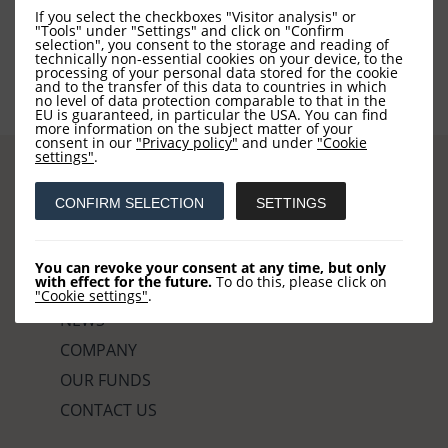
If you select the checkboxes "Visitor analysis" or
"Tools" under "Settings" and click on "Confirm
selection", you consent to the storage and reading of
technically non-essential cookies on your device, to the
processing of your personal data stored for the cookie
and to the transfer of this data to countries in which
no level of data protection comparable to that in the
EU is guaranteed, in particular the USA. You can find
more information on the subject matter of your
consent in our
"Privacy policy"
and under
"Cookie
settings"
.
CONFIRM SELECTION
SETTINGS
Sites
You can revoke your consent at any time, but only
with effect for the future.
To do this, please click on
HOME
"Cookie settings"
.
NEWS
COMPANY
OUR FUNDS
CONTACT US